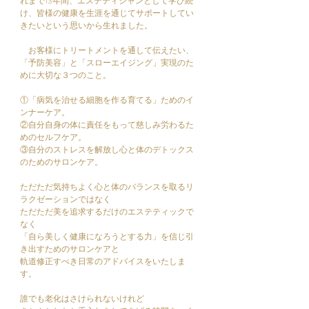
れまで13年間、エステティシャンとして学び続
け、皆様の健康を生涯を通じてサポートしてい
きたいという思いから生れました。
​ お客様にトリートメントを通して伝えたい、
「予防美容」と「スローエイジング」実現のた
めに大切な３つのこと。
①「病気を治せる細胞を作る育てる」ためのイ
ンナーケア。
②自分自身の体に責任をもって慈しみ労わるた
めのセルフケア。
③自分のストレスを解放し心と体のデトックス
のためのサロンケア。
ただただ気持ちよく心と体のバランスを取るリ
ラクゼーションではなく
ただただ美を追求するだけのエステティックで
なく
「自ら美しく健康になろうとする力」を信じ引
き出すためのサロンケアと
軌道修正すべき日常のアドバイスをいたしま
す。
誰でも老化はさけられないけれど