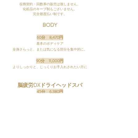
役務契約・回数券の販売は致しません。
​化粧品のキープ制もございません。
​完全都度払い制です。
BODY
60分 8,470円
基本のボディケア
全身さらっと、または気になる部分を集中的に。
90分 11,000円
よりしっかりと、じっくりお手入れされたい方に
脳疲労DXドライヘッドスパ
45分 6,380円
休んでも休んでも、寝ても寝てもとりきれない慢性疲労
の方にお勧め
FACIAL
60分 8,800円