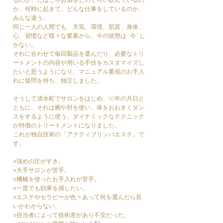
るのか、たばこやお酒をどのくらい飲んでいるの
か、何時に起きて、どんな仕事をしているのか、
みんな違う。
同じ一人の人間でも、天気、環境、肌質、身体、
心、習慣など様々な要素から、今の状態は "今" し
かない。
それに合わせて毎回製品を選んだり、必要なトリ
ートメントの内容や用いる手技をカスタマイズし
たいと思うようになり、マニュアル重視のお手入
れに疑問を持ち、独立しました。
そうして清水町でサロンをはじめ、10年の月日と
ともに、それは腕や肘を使い、体をおおきくダン
スをするように使う、ダイナミックなテクニック
が特徴のトリートメントになりました。
これが独自技術の「アクティブリンパエステ」で
す。
○強めの圧がすき。
○大手サロンが苦手。
○機械を使ったお手入れが苦手。
○一度でも効果を感じたい。
○エステやセラピーが色々あって何を選んだら良
いかわからない。
○担当者によって技術差があり不安だった。