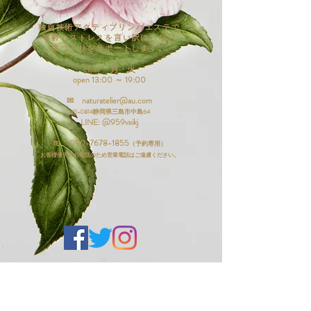
独自技術アクティブリンパエステで
年齢とストレスを言い訳にしない
体づくりをサポートします。
close 月・火
open 13:00 ～ 19:00
✉
naturatelier@au.com
4
11-081
4静岡
県
三島市中島6
4
LINE: @959vxikj​
℡ 090-7678-1855
（予約専用）
お客様優先のお電話のため営業電話はご遠慮ください。